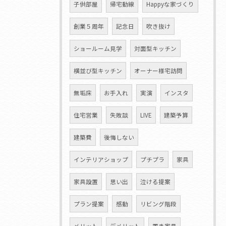
子供部屋
帰宅動線
Happyな家づくり
創業５周年
記念日
吹き抜け
ショールーム見学
対面型キッチン
横並び型キッチン
オーナー様宅訪問
無垢床
お手入れ
実演
インスタ
住宅営業
失敗談
LIVE
建築予算
建築費
後悔しない
インテリアショップ
プチプラ
家具
家具設置
思い出
泣ける提案
プラン提案
感動
リビング階段