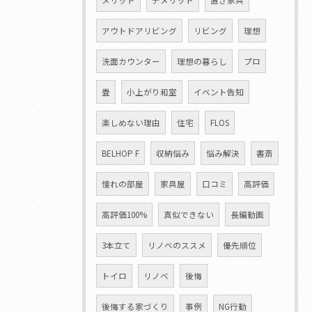
メリット
デメリット
置き家具
アウトドアリビング
リビング
理想
洗面カウンター
理想の暮らし
プロ
畳
小上がり和室
イベント告知
楽しめない理由
住宅
FLOS
BELHOP F
収納悩み
悩み解決
書斎
憧れの部屋
家具屋
口コミ
高評価
高評価100%
真似できない
長編動画
3本立て
リノベのススメ
優先順位
トイロ
リノベ
後悔
後悔する家づくり
事例
NG行動