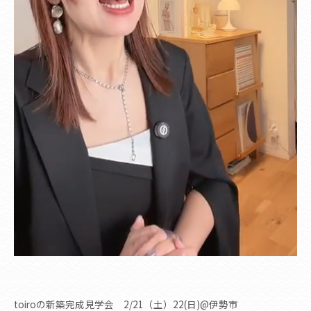
toiroの新築完成見学会 2/21（土）22(日)@伊勢市