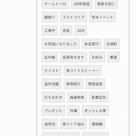
チームトイロ
100年保証
事故る前に
間取り
ラストライブ
年末イベント
工事中
完成
2024
お世話になりました
有言実行
玉城町
生中継
全貌見せます
お好み
要望
テイスト
家づくりストーリー
造作洗面
事例紹介
質問返答
打ち合わせ
抽選発表
創業記念
プレゼント
外構
オシャレな家
自然光
家づくり悩み
価値観