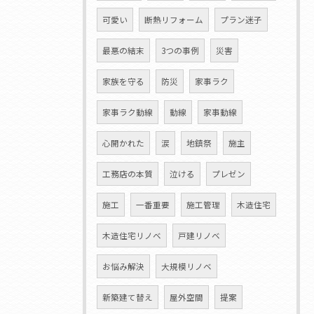
可愛い
断熱リフォーム
プラン迷子
最悪の結末
3つの事例
災害
家族を守る
防災
家事ラク
家事ラク動線
動線
家事動線
心開かれた
涙
地鎮祭
施主
工務店の本質
泣ける
プレゼン
施工
一番重要
施工管理
木造住宅
木造住宅リノベ
戸建リノベ
お悩み解決
大規模リノベ
新築建て替え
屋外空間
提案