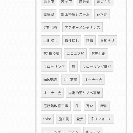
鳥羽市
志摩市
度会郡
家づくり
高気密
計画換気システム
花粉症
定期点検
アフターメンテナンス
土地探し
物件探し
建物
お知らせ
第1種換気
エコエア90
気密性能
フローリング
床
フローリング選び
kids英語
kids英語
オーナー会
オーナー会
先進的窓リノベ事業
窓断熱改修工事
冬
寒い
断熱
toiro
施工例
愛犬
床リフォーム
モーニングルーティン
キッチン