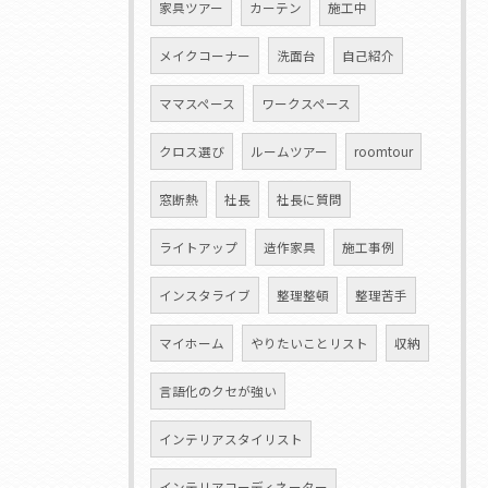
家具ツアー
カーテン
施工中
メイクコーナー
洗面台
自己紹介
ママスペース
ワークスペース
クロス選び
ルームツアー
roomtour
窓断熱
社長
社長に質問
ライトアップ
造作家具
施工事例
インスタライブ
整理整頓
整理苦手
マイホーム
やりたいことリスト
収納
言語化のクセが強い
インテリアスタイリスト
インテリアコーディネーター