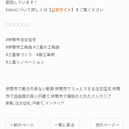
配信しています！
toiroについて詳しくは
【
公式サイト
】
をご覧ください
◌◌◌◌◌◌
#伊勢市注文住宅
#伊勢市工務店 #三重の工務店
#三重家づくり #施工事例
#三重リノベーション
伊勢市で飽きの来ない新築
伊勢市でうっとりする注文住宅
伊勢
市で自由度の高い戸建て
伊勢市で調和のとれたインテリア
新築
注文住宅
戸建て
インテリア
< 前のページ
一覧に戻る
次のページ >