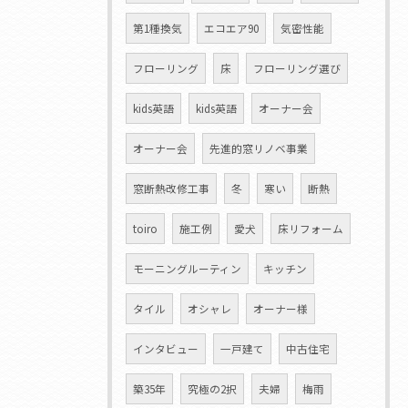
第1種換気
エコエア90
気密性能
フローリング
床
フローリング選び
kids英語
kids英語
オーナー会
オーナー会
先進的窓リノベ事業
窓断熱改修工事
冬
寒い
断熱
toiro
施工例
愛犬
床リフォーム
モーニングルーティン
キッチン
タイル
オシャレ
オーナー様
インタビュー
一戸建て
中古住宅
築35年
究極の2択
夫婦
梅雨