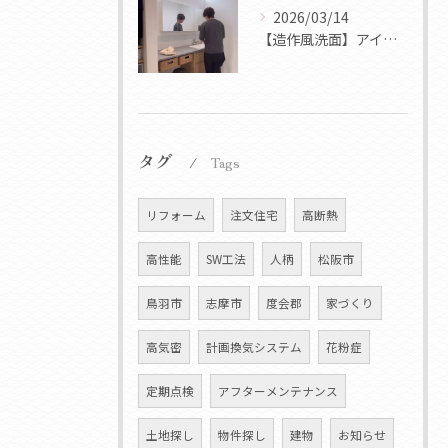
2026/03/14
【造作風洗面】アイカ スマートサニタリー事例集
タグ
Tags
リフォーム
注文住宅
高断熱
高性能
SW工法
人柄
松阪市
鳥羽市
志摩市
度会郡
家づくり
高気密
計画換気システム
花粉症
定期点検
アフターメンテナンス
土地探し
物件探し
建物
お知らせ