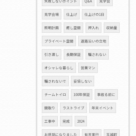
失敗しないポイント
Q&A
見学会
見学会場
仕上げ
仕上げの1日
照明計画
癒し空間
押入れ
収納量
プライベート空間
道路沿いの立地
引き渡し
長期保証
騙されない
オシャレな暮らし
営業マン
騙されないで
妥協しない
チームトイロ
100年保証
事故る前に
間取り
ラストライブ
年末イベント
工事中
完成
2024
お世話になりました
有言実行
玉城町