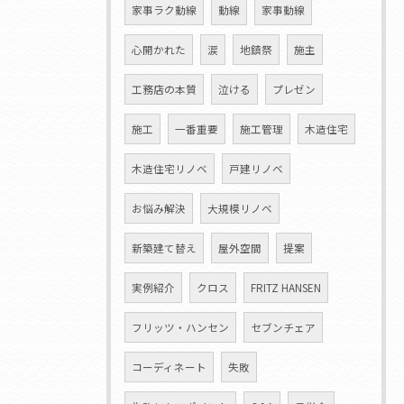
家事ラク動線
動線
家事動線
心開かれた
涙
地鎮祭
施主
工務店の本質
泣ける
プレゼン
施工
一番重要
施工管理
木造住宅
木造住宅リノベ
戸建リノベ
お悩み解決
大規模リノベ
新築建て替え
屋外空間
提案
実例紹介
クロス
FRITZ HANSEN
フリッツ・ハンセン
セブンチェア
コーディネート
失敗