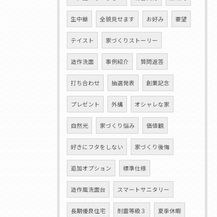
生中継
全貌見せます
お好み
要望
テイスト
家づくりストーリー
造作洗面
事例紹介
質問返答
打ち合わせ
抽選発表
創業記念
プレゼント
外構
オシャレな家
自然光
家づくり悩み
価値観
好きにフタをしない
家づくり後悔
追加オプション
標準仕様
造作風洗面台
スマートサニタリー
長期優良住宅
耐震等級３
夏季休暇