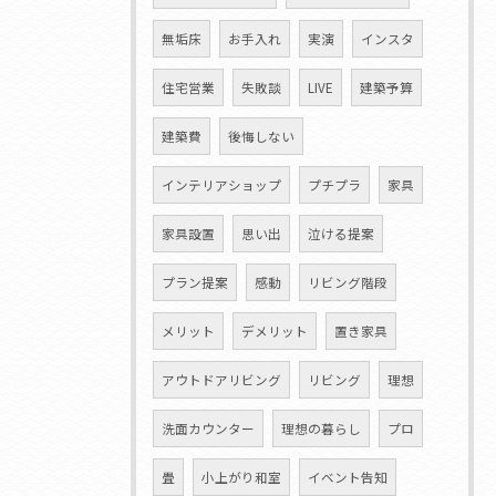
無垢床
お手入れ
実演
インスタ
住宅営業
失敗談
LIVE
建築予算
建築費
後悔しない
インテリアショップ
プチプラ
家具
家具設置
思い出
泣ける提案
プラン提案
感動
リビング階段
メリット
デメリット
置き家具
アウトドアリビング
リビング
理想
洗面カウンター
理想の暮らし
プロ
畳
小上がり和室
イベント告知