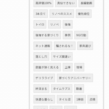
高評価100%
真似できない
長編動画
3本立て
リノベのススメ
優先順位
トイロ
リノベ
後悔
後悔する家づくり
事例
NG行動
ネット通販
騙されるな！
家具選び
落とし穴
サイズ間違い
部屋が狭く見える
上棟
現場
ゲリラライブ
家づくりアニバーサリー
絆深まる
タイムラプス
酷暑
快適な暮らし
タイル沼
1棟目
点検