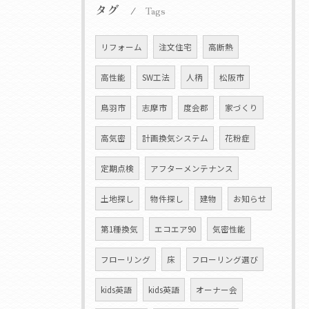
タグ
Tags
リフォーム
注文住宅
高断熱
高性能
SW工法
人柄
松阪市
鳥羽市
志摩市
度会郡
家づくり
高気密
計画換気システム
花粉症
定期点検
アフターメンテナンス
土地探し
物件探し
建物
お知らせ
第1種換気
エコエア90
気密性能
フローリング
床
フローリング選び
kids英語
kids英語
オーナー会