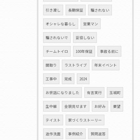
引き渡し
長期保証
騙されない
オシャレな暮らし
営業マン
騙されないで
妥協しない
チームトイロ
100年保証
事故る前に
間取り
ラストライブ
年末イベント
工事中
完成
2024
お世話になりました
有言実行
玉城町
生中継
全貌見せます
お好み
要望
テイスト
家づくりストーリー
造作洗面
事例紹介
質問返答