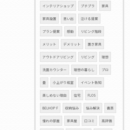
インテリアショップ
プチプラ
家具
家具設置
思い出
泣ける提案
プラン提案
感動
リビング階段
メリット
デメリット
置き家具
アウトドアリビング
リビング
理想
洗面カウンター
理想の暮らし
プロ
畳
小上がり和室
イベント告知
楽しめない理由
住宅
FLOS
BELHOP F
収納悩み
悩み解決
書斎
憧れの部屋
家具屋
口コミ
高評価