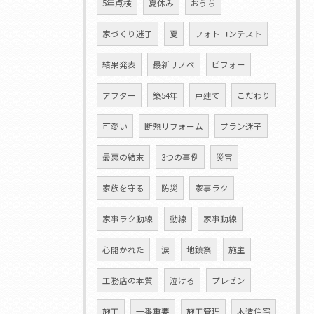
5年点検
夏休み
おうち
家づくり迷子
夏
フォトコンテスト
結果発表
最新リノベ
ビフォー
アフター
築54年
戸建て
こだわり
可愛い
断熱リフォーム
プラン迷子
最悪の結末
3つの事例
災害
家族を守る
防災
家事ラク
家事ラク動線
動線
家事動線
心開かれた
涙
地鎮祭
施主
工務店の本質
泣ける
プレゼン
施工
一番重要
施工管理
木造住宅