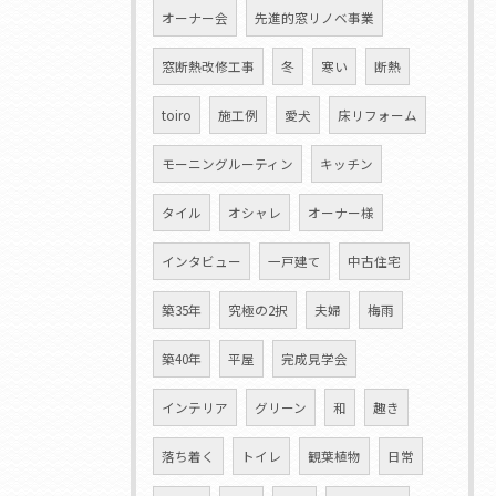
オーナー会
先進的窓リノベ事業
窓断熱改修工事
冬
寒い
断熱
toiro
施工例
愛犬
床リフォーム
モーニングルーティン
キッチン
タイル
オシャレ
オーナー様
インタビュー
一戸建て
中古住宅
築35年
究極の2択
夫婦
梅雨
築40年
平屋
完成見学会
インテリア
グリーン
和
趣き
落ち着く
トイレ
観葉植物
日常